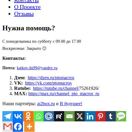
О Проекте
Отзывы
Нужна помощь?
С понедельника по субботу с 09.00 до 17.00
Воскресенье: Закрыто 🙂
Контакты:
Почта:
katkov.du99@yandex.ru
Дзен:
https://dzen.ru/ptomacros
VK:
https://vk.com/ptomacros
Rutube:
https://rutube.ru/channel/
75261926/
MAX:
https://max.ru/channel_pto_macros_ru
Наши партнёры:
ai2box.ru
и
В будущее!