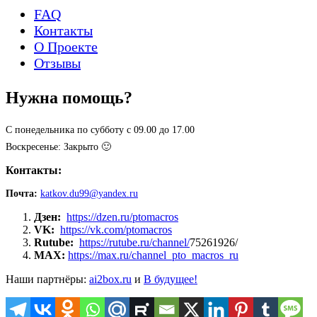
FAQ
Контакты
О Проекте
Отзывы
Нужна помощь?
С понедельника по субботу с 09.00 до 17.00
Воскресенье: Закрыто 🙂
Контакты:
Почта:
katkov.du99@yandex.ru
Дзен:
https://dzen.ru/ptomacros
VK:
https://vk.com/ptomacros
Rutube:
https://rutube.ru/channel/
75261926/
MAX:
https://max.ru/channel_pto_macros_ru
Наши партнёры:
ai2box.ru
и
В будущее!