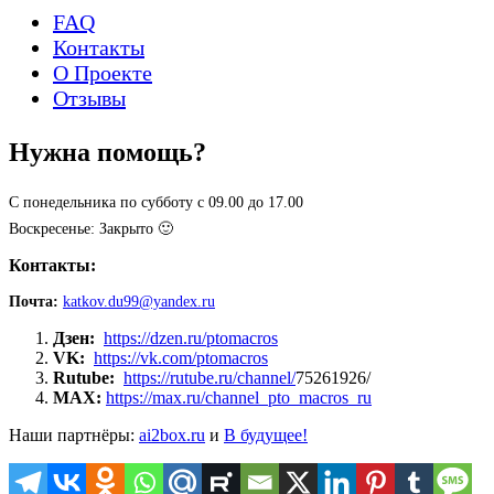
FAQ
Контакты
О Проекте
Отзывы
Нужна помощь?
С понедельника по субботу с 09.00 до 17.00
Воскресенье: Закрыто 🙂
Контакты:
Почта:
katkov.du99@yandex.ru
Дзен:
https://dzen.ru/ptomacros
VK:
https://vk.com/ptomacros
Rutube:
https://rutube.ru/channel/
75261926/
MAX:
https://max.ru/channel_pto_macros_ru
Наши партнёры:
ai2box.ru
и
В будущее!