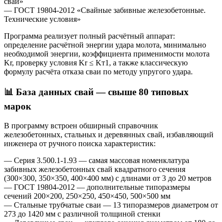
свай»
— ГОСТ 19804-2012 «Свайные забивные железобетонные.
Технические условия»
Программа реализует полный расчётный аппарат:
определение расчётной энергии удара молота, минимально
необходимой энергии, коэффициента применимости молота
Kr, проверку условия Kr ≤ Kт1, а также классическую
формулу расчёта отказа сваи по методу упругого удара.
📊 База данных свай — свыше 80 типовых
марок
В программу встроен обширный справочник
железобетонных, стальных и деревянных свай, избавляющий
инженера от ручного поиска характеристик:
— Серия 3.500.1-1.93 — самая массовая номенклатура
забивных железобетонных свай квадратного сечения
(300×300, 350×350, 400×400 мм) с длинами от 3 до 20 метров
— ГОСТ 19804-2012 — дополнительные типоразмеры
сечений 200×200, 250×250, 450×450, 500×500 мм
— Стальные трубчатые сваи — 13 типоразмеров диаметром от
273 до 1420 мм с различной толщиной стенки