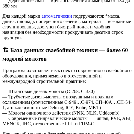
— Деревянные сваи — круглого сечения диаметром от 180 до
380 мм
Для каждой марки
автоматически
подгружаются: *масса,
длина, площадь поперечного сечения, материал — все данные
сгруппированы, доступен быстрый поиск и удобная
навигация без необходимости прокручивать десятки строк
вручную.
🏗️ База данных сваебойной техники — более 60
моделей молотов
Программа охватывает весь спектр современного сваебойного
оборудования, применяемого в отечественной и
международной строительной практике:
— Штанговые дизель-молоты (С-268, С-330)
— Трубчатые дизель-молоты с воздушным и водяным
охлаждением (отечественные С-949…С-974, СП-40А…СП-54-
1, а также импортные Delmag, ICE, Kobe, MKT)
— Молоты одиночного действия (NNK, NLK, Uddcomb)
— Современные гидравлические молоты — Junttan, PVE, ABI,
MENCK, IHC, отечественные РГП и ГПМ-С
Для каждой модели в базе зафиксированы: масса ударной